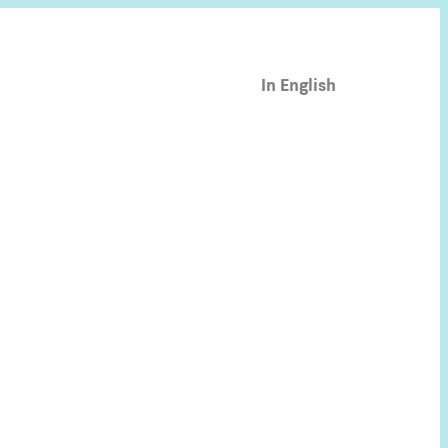
In English